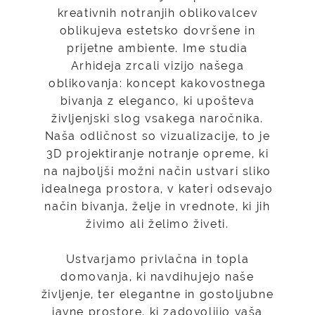
kreativnih notranjih oblikovalcev
oblikujeva estetsko dovršene in
prijetne ambiente. Ime studia
Arhideja zrcali vizijo našega
oblikovanja: koncept kakovostnega
bivanja z eleganco, ki upošteva
življenjski slog vsakega naročnika.
Naša odličnost so vizualizacije, to je
3D projektiranje notranje opreme, ki
na najboljši možni način ustvari sliko
idealnega prostora, v kateri odsevajo
način bivanja, želje in vrednote, ki jih
živimo ali želimo živeti.
Ustvarjamo privlačna in topla
domovanja, ki navdihujejo naše
življenje, ter elegantne in gostoljubne
javne prostore, ki zadovoljijo vaša