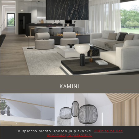
KAMINI
To spletno mesto uporablja piškotke.
Kliknite za več
informacij o piškotkih.