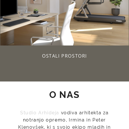
OSTALI PROSTORI
O NAS
Studio Arhideja
vodiva arhitekta za
notranjo opremo
, Irmina in Peter
Klenovšek, ki s svojo ekipo mladih in