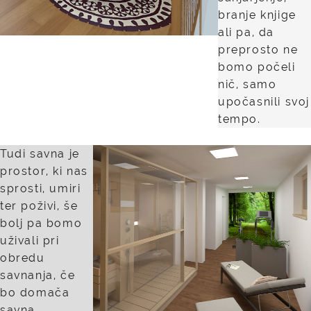
branje knjige
ali pa, da
preprosto ne
bomo počeli
nič, samo
upočasnili svoj
tempo.
Tudi savna je
prostor, ki nas
sprosti, umiri
ter poživi, še
bolj pa bomo
uživali pri
obredu
savnanja, če
bo domača
savna