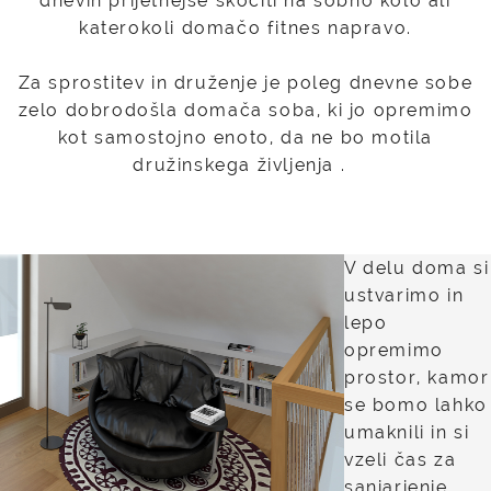
dnevih prijetnejše skočiti na sobno kolo ali
katerokoli domačo fitnes napravo.
Za sprostitev in druženje je poleg dnevne sobe
zelo dobrodošla domača soba, ki jo opremimo
kot samostojno enoto, da ne bo motila
družinskega življenja .
V delu doma si
ustvarimo in
lepo
opremimo
prostor, kamor
se bomo lahko
umaknili in si
vzeli čas za
sanjarjenje,