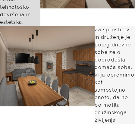
tehnološko
dovršena in
estetska.
Za sprostitev
in druženje je
poleg dnevne
sobe zelo
dobrodošla
domača soba,
ki ju opremimo
kot
samostojno
enoto, da ne
bo motila
družinskega
življenja.