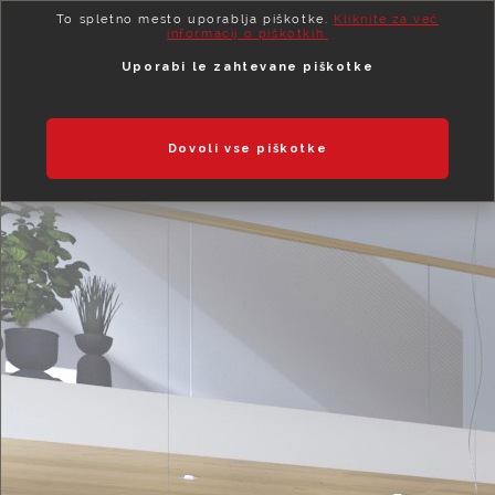
To spletno mesto uporablja piškotke.
Kliknite za več
informacij o piškotkih.
Uporabi le zahtevane piškotke
KAMINI
Dovoli vse piškotke