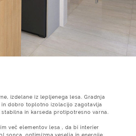
ne, izdelane iz lepljenega lesa. Gradnja
o in dobro toplotno izolacijo zagotavlja
e stabilna in karseda protipotresno varna.
čim več elementov lesa , da bi interier
l sonca, optimizma,veselja in energije ,