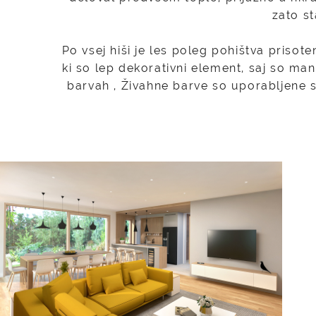
zato st
Po vsej hiši je les poleg pohištva prisot
ki so lep dekorativni element, saj so ma
barvah , Živahne barve so uporabljene 