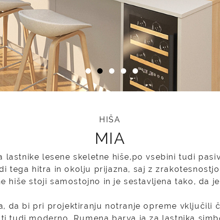
HIŠA
MIA
 lastnike lesene skeletne hiše,po vsebini tudi pasiv
 tega hitra in okolju prijazna, saj z zrakotesnostj
e hiše stoji samostojno in je sestavljena tako, da j
a, da bi pri projektiranju notranje opreme vključili 
ti tudi moderno. Rumena barva ja za lastnika simbo