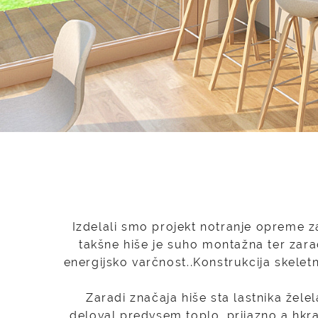
Izdelali smo projekt notranje opreme za
takšne hiše je suho montažna ter zaradi
energijsko varčnost..Konstrukcija skeletn
Zaradi značaja hiše sta lastnika želel
deloval predvsem toplo, prijazno a hkra