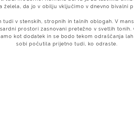
a želela, da jo v obilju vključimo v dnevno bivalni p
en tudi v stenskih, stropnih in talnih oblogah. V man
nsardni prostori zasnovani pretežno v svetlih tonih.
samo kot dodatek in se bodo tekom odraščanja lahk
sobi počutila prijetno tudi, ko odraste.